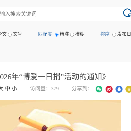
全文
文号
匹配度
精准
模糊
排序
发布
026年“博爱一日捐”活动的通知》
大
中
小
访问量：379
分享到：