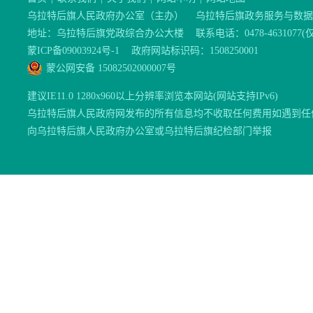
乌拉特后旗人民政府办公室（主办）
乌拉特后旗政务服务与数据
地址：乌拉特后旗党政综合办公大楼
联系电话：0478-46310
蒙ICP备09003924号-1
政府网站标识码：1508250001
蒙公网安备 15082502000007号
建议IE11.0 1280x960以上分辨率浏览本网站(网站支持IPv6)
乌拉特后旗人民政府网发布的所有信息均不收取任何费用如遇到任
向乌拉特后旗人民政府办公室或乌拉特后旗纪检部门举报