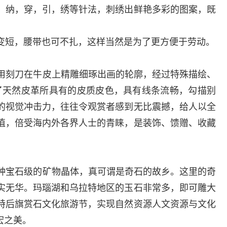
 纳，穿，引，绣等针法，刺绣出鲜艳多彩的图案，既
变短，腰带也可不扎，这样当然是为了更方便于劳动。
用刻刀在牛皮上精雕细琢出画的轮廓，经过特殊描绘、
了天然皮革所具有的皮质皮色，具有线条流畅，勾描别
的视觉冲击力，往往令观赏者感到无比震撼，给人以全
值，倍受海内外各界人士的青睐，是装饰、馈赠、收藏
种宝石级的矿物晶体，真可谓是奇石的故乡。这里的奇
实无华。玛瑙湖和乌拉特地区的玉石非常多，即可雕大
特后旗赏石文化旅游节，实现自然资源人文资源与文化
宏之美。