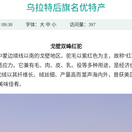
乌拉特后旗名优特产
09:30
字体：
大
中
小
访问量：397
戈壁双峰红驼
蒙边境线以南的戈壁地区。驼毛以紫红色为主，故称“红
应力。它兼有毛、肉、皮、乳、役等多种用途，是经济价
驼绒以其纤维长、绒丝细、产量高而蜚声海内外，曾获美国“
美味佳肴。