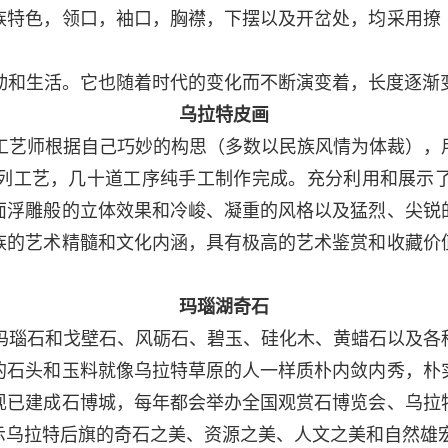
族特色，领口，袖口，胸襟，下摆以及开岔处，均采用撩
和生活。它也随着时代的变化而不断演变着，长度逐渐
乌拉特皮画
艺师根据自己巧妙的构思（多数以民族风情为体裁），
列工艺，几十道工序纯手工制作完成。充分利用和展示
面浮雕般的立体效果和冷峻、凝重的风格以及猛烈、尖锐
族的艺术精髓和文化内涵，具有极高的艺术鉴赏和收藏价
玛瑙湖奇石
瑙石和戈壁石、风砺石、碧玉、硅化木、黄蜡石以及各
的石头和玉料就像乌拉特草原的人一样质朴内敛内秀，朴
现已建成石博城，每年都会举办全国观赏石博览会、乌拉
示乌拉特后旗的奇石之美、资源之美、人文之美和自然雄