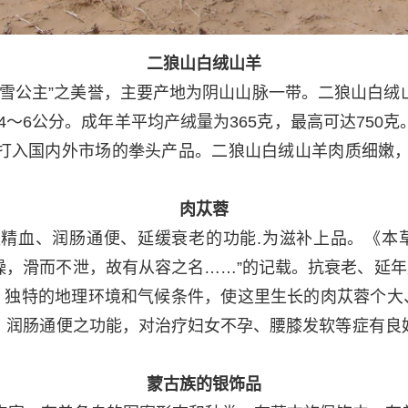
二狼山白绒山羊
雪公主”之美誉，主要产地为阴山山脉一带。二狼山白绒
度4～6公分。成年羊平均产绒量为365克，最高可达75
打入国内外市场的拳头产品。二狼山白绒山羊肉质细嫩，
肉苁蓉
精血、润肠通便、延缓衰老的功能.为滋补上品。《本
，滑而不泄，故有从容之名……”的记载。抗衰老、延年
。独特的地理环境和气候条件，使这里生长的肉苁蓉个大
、润肠通便之功能，对治疗妇女不孕、腰膝发软等症有良
蒙古族的银饰品