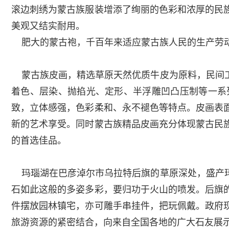
滚边刺绣为蒙古族服装增添了绚丽的色彩和浓厚的民
美观又结实耐用。
肥大的蒙古袍，千百年来适应蒙古族人民的生产劳动
蒙古族皮画，精选草原天然优质牛皮为原料，民间工
着色、层染、抛掐光、定形、半浮雕凹凸压制等一系
致，立体感强，色彩柔和、永不褪色等特点。皮画表
新的艺术享受。同时蒙古族精品皮画充分体现蒙古民
的首选佳品。
玛瑙湖在巴彦淖尔市乌拉特后旗的草原深处，盛产玛
石如此这般的多姿多彩，要归功于火山的喷发。后旗
件摆放园林镇宅，亦可雕手串挂件，把玩佩戴。政府
旅游资源的紧密结合，向来自全国各地的广大石友展