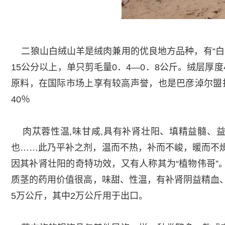
二狼山白绒山羊是绒肉兼用的优良地方品种，有“白
15公分以上，单只剪毛量0．4—0．8公斤。绒层厚
原料，在国际市场上享有较高声誉，也是巴彦淖尔盟
40％
肉苁蓉性温,味甘咸,具有补肾壮阳、填精益髓、益
也……此乃平补之剂，温而不热，补而不峻，暖而不燥
因其补肾壮阳的奇特功效，又有人称其为“植物伟哥”
质茎的药用价值很高，味甜、性温，有补肾阴益精血
5万公斤，其中2万公斤用于出口。