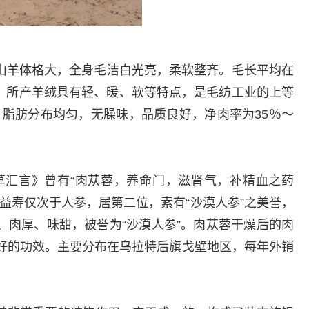
山羊体格大，全身毛洁白光亮，柔软整齐。毛长平均在
0克。所产羊绒具有轻、暖、软等特点，是毛纺工业的上等
脂肪分布均匀，无臊味，品质良好，净肉率为35％～
草汇言》曾有“肉苁蓉，养命门，滋肾气，补精血之药
益寿仅次于人参，居第二位，素有“沙漠人参”之美誉，
、肉厚、味甜，被誉为“沙漠人参”。肉苁蓉干燥后的肉
好的功效。主要分布在乌拉特后旗戈壁地区，每年外销