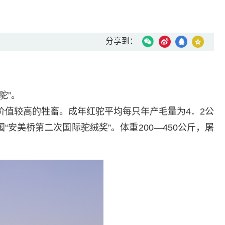
分享到：
驼”。
值较高的牲畜。成年红驼平均每只年产毛量为4．2公
安美桥第二次国际驼绒奖”。体重200—450公斤，屠