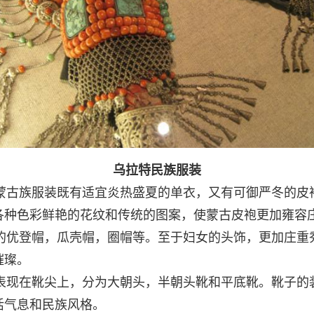
乌拉特民族服装
古族服装既有适宜炎热盛夏的单衣，又有可御严冬的皮
各种色彩鲜艳的花纹和传统的图案，使蒙古皮袍更加雍容
优登帽，瓜壳帽，圈帽等。至于妇女的头饰，更加庄重
璀璨。
现在靴尖上，分为大朝头，半朝头靴和平底靴。靴子的
活气息和民族风格。