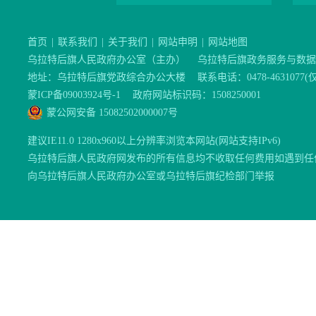
首页
|
联系我们
|
关于我们
|
网站申明
|
网站地图
乌拉特后旗人民政府办公室（主办）
乌拉特后旗政务服务与数据
地址：乌拉特后旗党政综合办公大楼
联系电话：0478-46310
蒙ICP备09003924号-1
政府网站标识码：1508250001
蒙公网安备 15082502000007号
建议IE11.0 1280x960以上分辨率浏览本网站(网站支持IPv6)
乌拉特后旗人民政府网发布的所有信息均不收取任何费用如遇到任
向乌拉特后旗人民政府办公室或乌拉特后旗纪检部门举报