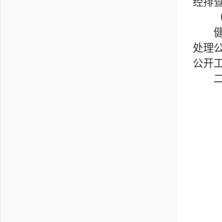
经排
（五
健全
处理
公开
二、