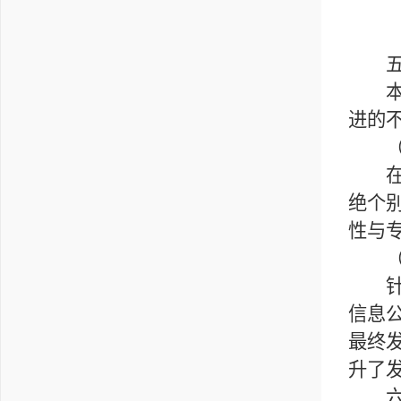
五、
本单
进的
（一
在信
绝个
性与
（二
针对
信息
最终
升了
六、