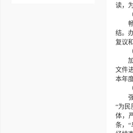
读，
（二
畅通
结。
复议
（三
加强
文件
本年度
（四
强化
“为民
体，严
条，“