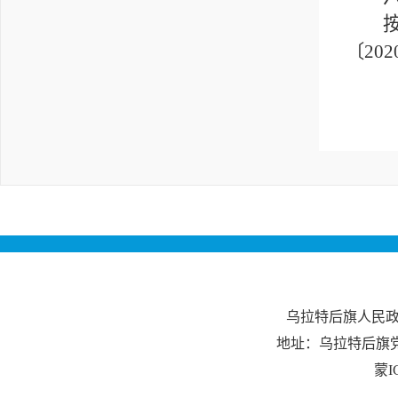
按照
〔20
乌拉特后旗人民
地址：乌拉特后旗
蒙I