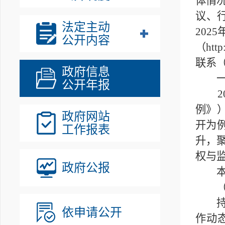
体情
议、
法定主动
202
公开内容
（ht
联系（
政府信息
一、
公开年报
20
例》
政府网站
开为
工作报表
升，
权与
政府公报
本单
（一
持续
依申请公开
作动